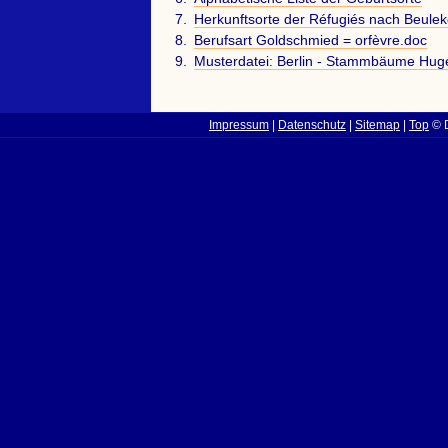
Herkunftsorte der Réfugiés nach Beule
Berufsart Goldschmied = orfèvre.doc
Musterdatei: Berlin - Stammbäume Hugen
Impressum
|
Datenschutz
|
Sitemap
|
Top
© D