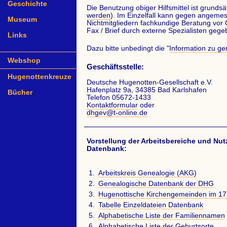
Geschichte
Die Benutzung obiger Hilfsmittel ist grundsä
werden
). Im Einzelfall kann gegen angeme
Museum
Nichtmitgliedern fachkundige Beratung vor O
Fax / Brief durch externe Spezialisten geg
Links
Dazu bitte unbedingt die "
Information zu g
Webshop
Geschäftsstelle:
Hugenottenkreuze
Deutsche Hugenotten-Gesellschaft e.V.
Hafenplatz 9a, 34385 Bad Karlshafen
Bücher
Telefon 05672-1433
Kontaktformular
oder
dhgev@t-online.de
Vorstellung der Arbeitsbereiche und N
Datenbank:
Arbeitskreis Genealogie (AKG)
Genealogische Datenbank der DHG
Hugenottische Kirchengemeinden im 17
Tabelle Einzeldateien Datenbank
Alphabetische Liste der Familiennamen
Alphabetische Liste der Geburtsorte