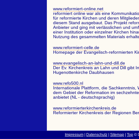
www.reformiert-online.net
reformiert online war als eine Kommunikati
für reformierte Kirchen und deren Mitgliede
diesem Stand ausgebaut. Das Projekt reform
Anbieter und ging mit verlässlichen und um
einer Institution oder einzelner Kirchen hin
Nutzung des gesammelten Materials erhalt
www.reformiert-celle.de
Homepage der Evangelisch-reformierten K
www.evangelisch-an-lahn-und-dill.de
Der Ev. Kirchenkreis an Lahn und Dill gibt
Hugenottenkirche Daubhausen
www.refo500.nl
Internationale Plattform, die Sachkenntnis,
dem Gebiet der Reformation im sechzehnte
anbietet (NL - deutschsprachig)
www.reformierterkirchenkreis.de
Reformierter Kirchenkreis der Regionen Ber
Impressum
|
Datenschutz
|
Sitemap
|
Top
© D