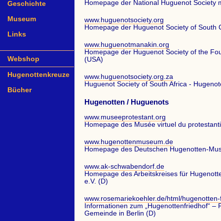
Homepage der National Huguenot Society m
Geschichte
Museum
www.huguenotsociety.org
Homepage der Huguenot Society of South C
Links
www.huguenotmanakin.org
Homepage der Huguenot Society of the Foun
Webshop
(USA)
Hugenottenkreuze
www.huguenotsociety.org.za
Huguenot Society of South Africa - Hugenote
Bücher
Hugenotten / Huguenots
www.museeprotestant.org
Homepage des Musée virtuel du protestanti
www.hugenottenmuseum.de
Homepage des Deutschen Hugenotten-Muse
www.ak-schwabendorf.de
Homepage des Arbeitskreises für Hugenot
e.V. (D)
www.rosemariekoehler.de/html/hugenotten-f
Informationen zum „Hugenottenfriedhof“ – F
Gemeinde in Berlin (D)